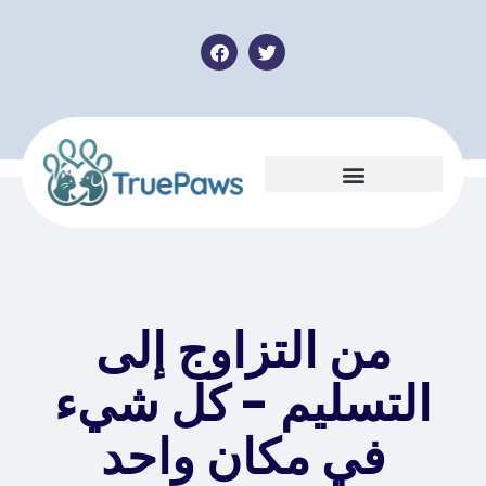
من التزاوج إلى
التسليم - كل شيء
في مكان واحد