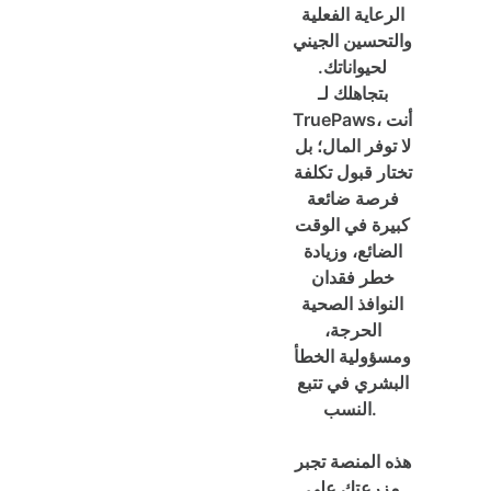
الرعاية الفعلية
والتحسين الجيني
لحيواناتك.
بتجاهلك لـ
TruePaws، أنت
لا توفر المال؛ بل
تختار قبول تكلفة
فرصة ضائعة
كبيرة في الوقت
الضائع، وزيادة
خطر فقدان
النوافذ الصحية
الحرجة،
ومسؤولية الخطأ
البشري في تتبع
النسب.
هذه المنصة تجبر
مزرعتك على