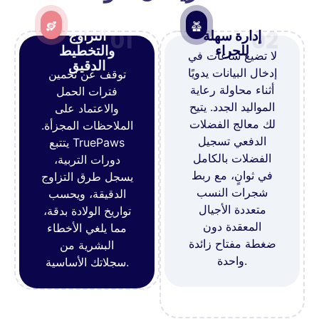
01
02
إدارة سهلة
التزاوج
للجراء
والتخطيط
لا تضيع ساعات في
الدقيق
إدخال البيانات يدويًا
توقف عن تخمين
أثناء محاولة رعاية
فترات الحمل
المواليد الجدد. يتيح
والاعتماد على
لك معالج الفضلات
الملاحظات المجزأة.
الدفعي تسجيل
يتتبع TruePaws
الفضلات بالكامل
دورات التربية،
في ثوانٍ، مع ربط
يسجل طرق التزاوج
شجرات النسب
الدقيقة، ويحسب
متعددة الأجيال
تواريخ الولادة بدقة،
المعقدة دون
مما يلغي الأخطاء
ضغطة مفتاح زائدة
البشرية من
واحدة.
سجلاتك الأساسية.