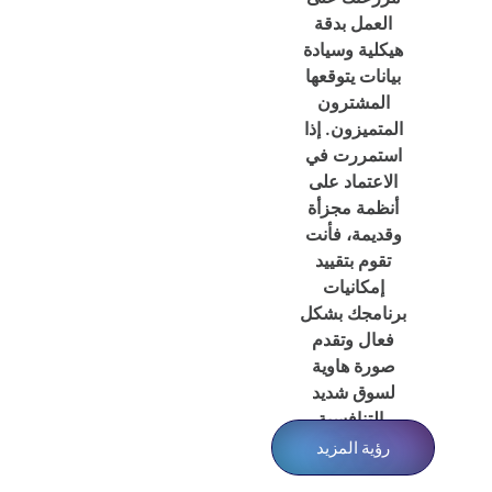
العمل بدقة
هيكلية وسيادة
بيانات يتوقعها
المشترون
المتميزون. إذا
استمررت في
الاعتماد على
أنظمة مجزأة
وقديمة، فأنت
تقوم بتقييد
إمكانيات
برنامجك بشكل
فعال وتقدم
صورة هاوية
لسوق شديد
التنافسية.
رؤية المزيد