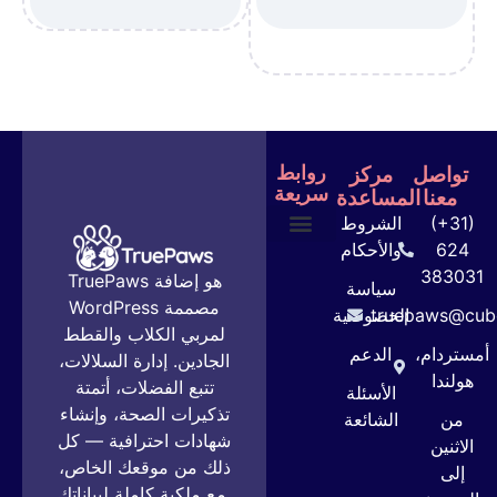
تواصل
مركز
روابط
سريعة
معنا
المساعدة
(+31)
الشروط
624
والأحكام
الخطط والأسعار
دليل المستخدم
اتصل بنا
383031
TruePaws هو إضافة
سياسة
WordPress مصممة
truepaws@cube
الخصوصية
لمربي الكلاب والقطط
أمستردام،
الدعم
الجادين. إدارة السلالات،
هولندا
تتبع الفضلات، أتمتة
الأسئلة
تذكيرات الصحة، وإنشاء
من
الشائعة
شهادات احترافية — كل
الاثنين
ذلك من موقعك الخاص،
إلى
مع ملكية كاملة لبياناتك.