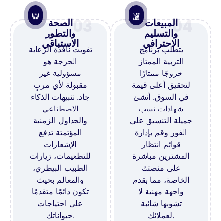
03
04
المبيعات
الصحة
والتسليم
والتطور
الاحترافي
الاستباقي
يتطلب برنامج
تفويت نافذة الرعاية
التربية الممتاز
الحرجة هو
خروجًا ممتازًا
مسؤولية غير
لتحقيق أعلى قيمة
مقبولة لأي مربٍ
في السوق. أنشئ
جاد. تنبيهات الذكاء
شهادات نسب
الاصطناعي
جميلة التنسيق على
والجداول الزمنية
الفور وقم بإدارة
المؤتمتة تدفع
قوائم انتظار
الإشعارات
المشترين مباشرة
للتطعيمات، زيارات
على منصتك
الطبيب البيطري،
الخاصة، مما يقدم
والمعالم بحيث
واجهة مهنية لا
تكون دائمًا متقدمًا
تشوبها شائبة
على احتياجات
لعملائك.
حيواناتك.