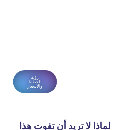
البيانات.
يوفر لك TruePaws كل شيء في مكان
واحد - شجرات النسب، الفضلات، سجلات
الصحة، وإدارة المشترين - على موقعك
الخاص، ببياناتك الخاصة.
ابدأ اليوم من 99 دولارًا، مع ضمان استرداد
الأموال بالكامل.
رؤية
استكشف جميع
الخطط
الميزات الـ 25 أولاً
والأسعار
لماذا لا تريد أن تفوت هذا