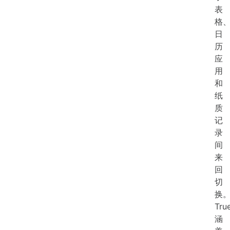
表
格
日
历
应
用
和
纸
质
记
录
间
来
回
切
换
Tru
涵