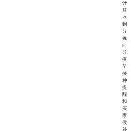
计
算
器
到
分
娩
向
导
疫
苗
接
种
提
醒
和
买
家
候
补