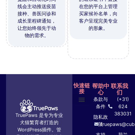
线会主动推送疫苗
在您的平台上管理
接种、兽医问诊和
买家候补名单，向
成长里程碑通知，
客户呈现完美专业
让您始终领先于动
的形象。
物的需求。
快速链
帮助中
联系我
接
心
们
条款与
(+31)
条件
624
首页
功能
方案与定价
用户指南
联系我们
383031
TruePaws 是专为专业
隐私政
犬猫繁育者打造的
策
truepaws@cube
WordPress插件。管
支持
荷兰