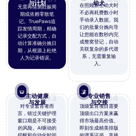
与计划
幼犬
在照顾新生幼犬时
无需再猜测妊娠周
不必再耗费数小时
期或依赖零散笔
手动录入数据。我
记。TruePaws追
们的批量分娩向导
踪发情周期，精确
让您能在数秒内完
记录交配方式，自
成整窝登记，自动
动计算准确分娩日
关联复杂的多代谱
期，从根源上杜绝
系，无需重复输
人为记录错误。
入。
03
04
主动健康
专业销售
与发展
与交接
对专业繁育者而
顶级繁育项目需要
言，错过关键护理
顶级出口方案来赢
窗口期是不可接受
得市场最高价值。
的风险。AI驱动的
即刻生成精美排版
提醒和自动化时间
的谱系证书，直接