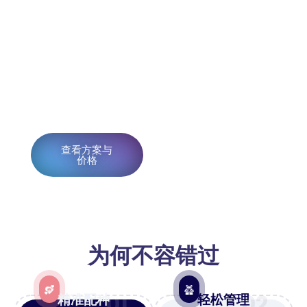
TruePaws 一站式整合谱系、幼犬批
次、健康档案和买家管理——所有数据
都存储在您自己的网站上，完全由您掌
控。
今日起仅需99美元即可体验，享受全额
退款保障。
查看方案与
先探索全部25项
价格
功能
为何不容错过
01
02
精准配种
轻松管理