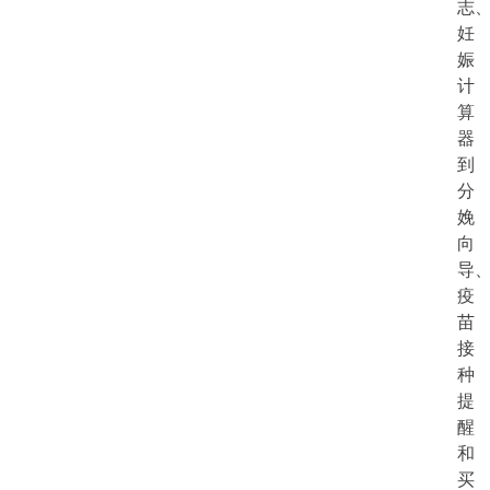
志
妊
娠
计
算
器
到
分
娩
向
导
疫
苗
接
种
提
醒
和
买