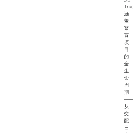
Tru
涵
盖
繁
育
项
目
的
全
生
命
周
期
—
从
交
配
日