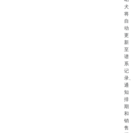
犬
将
自
动
更
新
至
谱
系
记
录
通
知
排
期
和
销
售