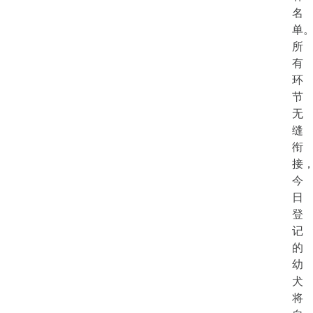
名
单
所
有
环
节
无
缝
衔
接
今
日
登
记
的
幼
犬
将