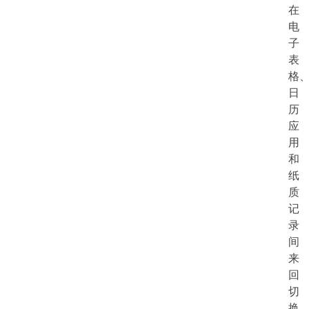
在
电
子
表
格
日
历
应
用
和
纸
质
记
录
间
来
回
切
换