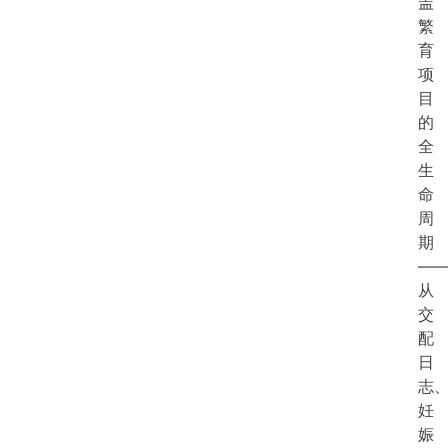
盖
繁
育
项
目
的
全
生
命
周
期
—
从
交
配
日
志
妊
娠