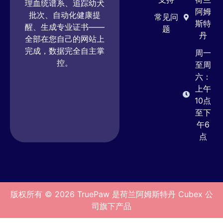
理血统谱系、追踪幼犬
阿姆
批次、自动化健康提
常见问
斯特
醒、生成专业证书——
题
丹
全部在您自己的网站上
完成，数据完全自主掌
周一
控。
至周
六：
上午
10点
至下
午6
点
版权所有 © 2026 TruePaw 是荷兰阿姆斯特丹 Cubex 公
司旗下产品