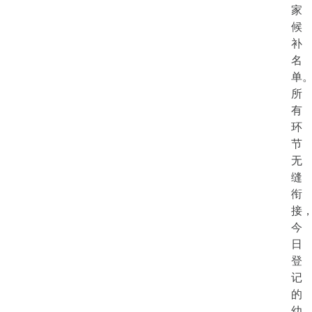
家
候
补
名
单
所
有
环
节
无
缝
衔
接
今
日
登
记
的
幼