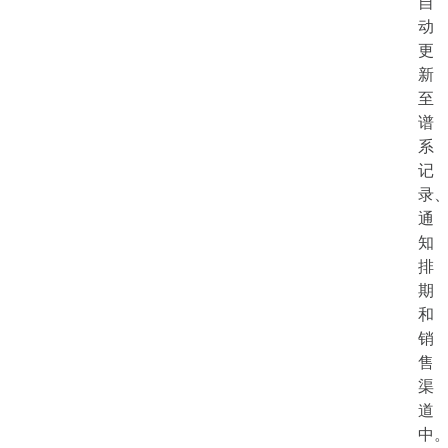
自
动
更
新
至
谱
系
记
录
通
知
排
期
和
销
售
渠
道
中