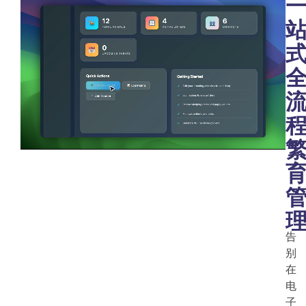
告
别
在
电
子