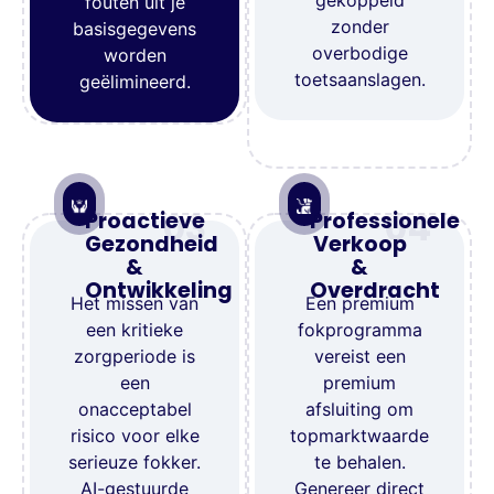
gekoppeld
fouten uit je
zonder
basisgegevens
overbodige
worden
toetsaanslagen.
geëlimineerd.
03
04
Proactieve
Professionele
Gezondheid
Verkoop
&
&
Ontwikkeling
Overdracht
Het missen van
Een premium
een kritieke
fokprogramma
zorgperiode is
vereist een
een
premium
onacceptabel
afsluiting om
risico voor elke
topmarktwaarde
serieuze fokker.
te behalen.
AI-gestuurde
Genereer direct