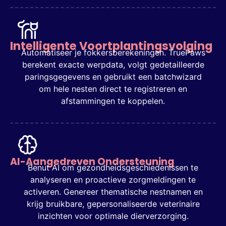
Intelligente Voortplantingsvolging
Automatiseer je fokkersberekeningen. TruePaws
berekent exacte werpdata, volgt gedetailleerde
paringsgegevens en gebruikt een batchwizard
om hele nesten direct te registreren en
afstammingen te koppelen.
AI-Aangedreven Ondersteuning
Benut AI om gezondheidsgeschiedenissen te
analyseren en proactieve zorgmeldingen te
activeren. Genereer thematische nestnamen en
krijg bruikbare, gepersonaliseerde veterinaire
inzichten voor optimale dierverzorging.