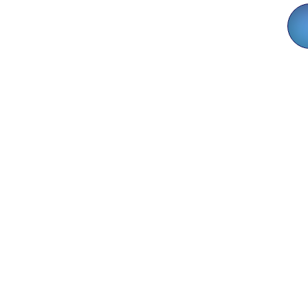
Je Fokprogramma
Verdient Beter Dan
Spreadsheets.
TruePaws biedt je alles op één plek
—stambomen, nesten,
gezondheidsdossiers en
koperbeheer—op je eigen website,