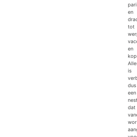
par
en
dra
tot
wer
vac
en
kop
Alle
is
ver
dus
een
nes
dat
van
wor
aan
voe