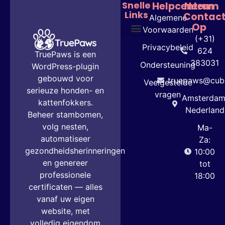
Snelle
Helpcentrum
Neem
Links
Contac
Algemene
Op
Voorwaarden
(+31)
Abonnementen & Prijzen
Privacybeleid
624
TruePaws is een
383031
Ondersteuning
WordPress-plugin
gebouwd voor
truepaws@cube
Veelgestelde
serieuze honden- en
vragen
Amsterdam
kattenfokkers.
Nederland
Beheer stambomen,
volg nesten,
Ma-
automatiseer
Za:
gezondheidsherinneringen
10:00
en genereer
tot
professionele
18:00
certificaten — alles
vanaf uw eigen
website, met
volledig eigendom