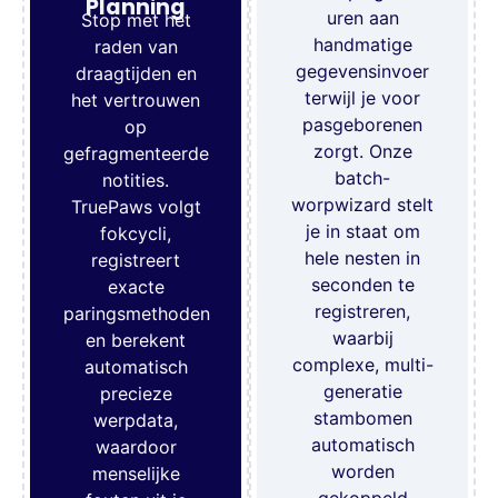
Planning
uren aan
Stop met het
handmatige
raden van
gegevensinvoer
draagtijden en
terwijl je voor
het vertrouwen
pasgeborenen
op
zorgt. Onze
gefragmenteerde
batch-
notities.
worpwizard stelt
TruePaws volgt
je in staat om
fokcycli,
hele nesten in
registreert
seconden te
exacte
registreren,
paringsmethoden
waarbij
en berekent
complexe, multi-
automatisch
generatie
precieze
stambomen
werpdata,
automatisch
waardoor
worden
menselijke