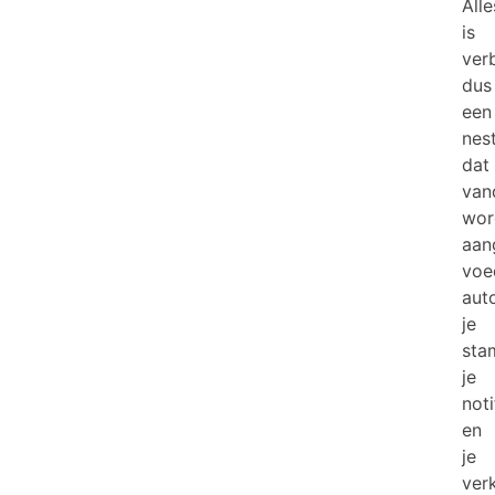
Alle
is
ver
dus
een
nes
dat
van
wor
aan
voe
aut
je
sta
je
not
en
je
ver