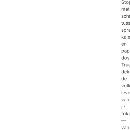
Sto
met
sch
tus
spr
kal
en
pap
doss
Tru
dek
de
vol
lev
van
je
fok
—
van