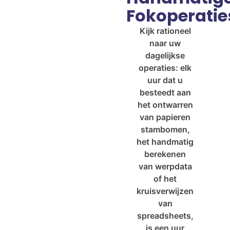
Fokoperatie
Kijk rationeel
naar uw
dagelijkse
operaties: elk
uur dat u
besteedt aan
het ontwarren
van papieren
stambomen,
het handmatig
berekenen
van werpdata
of het
kruisverwijzen
van
spreadsheets,
is een uur