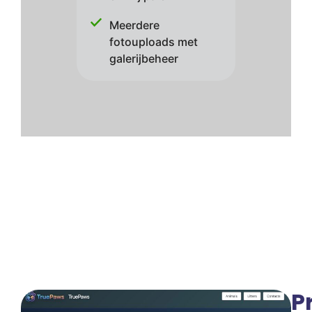
Meerdere
fotouploads met
galerijbeheer
P