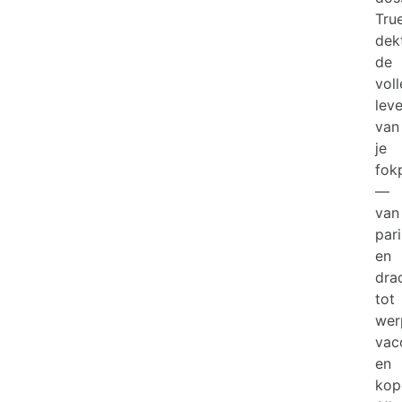
Tru
dek
de
vol
lev
van
je
fok
—
van
par
en
dra
tot
wer
vac
en
kop