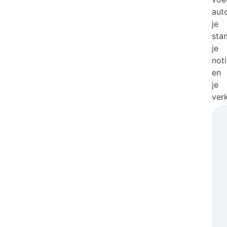
aut
je
sta
je
not
en
je
ver