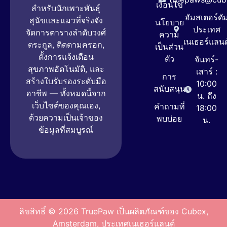
เงื่อนไข
สำหรับนักเพาะพันธุ์
อัมสเตอร์ดั
สุนัขและแมวที่จริงจัง
นโยบาย
ประเทศ
จัดการตารางลำดับวงศ์
ความ
เนเธอร์แลนด
ตระกูล, ติดตามครอก,
เป็นส่วน
ตั้งการแจ้งเตือน
ตัว
จันทร์-
สุขภาพอัตโนมัติ, และ
เสาร์ :
การ
สร้างใบรับรองระดับมือ
10:00
สนับสนุน
อาชีพ — ทั้งหมดนี้จาก
น. ถึง
เว็บไซต์ของคุณเอง,
คำถามที่
18:00
ด้วยความเป็นเจ้าของ
พบบ่อย
น.
ข้อมูลที่สมบูรณ์
ลิขสิทธิ์ © 2026 TruePaw เป็นผลิตภัณฑ์ของ Cubex,
Amsterdam, ประเทศเนเธอร์แลนด์