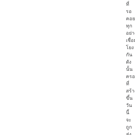
ที่
รอ
คอย
ทุก
อย่า
เชื่
โยง
กัน
ดัง
นั้น
ครอ
ที่
สร้า
ขึ้น
วัน
นี้
จะ
ถูก
ส่ง