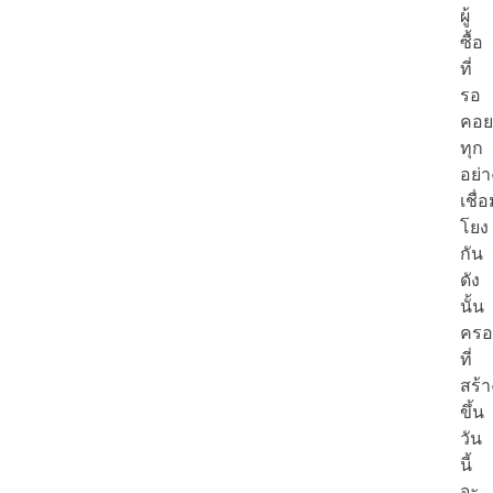
ผู้
ซื้อ
ที่
รอ
คอย
ทุก
อย่า
เชื่
โยง
กัน
ดัง
นั้น
ครอ
ที่
สร้า
ขึ้น
วัน
นี้
จะ