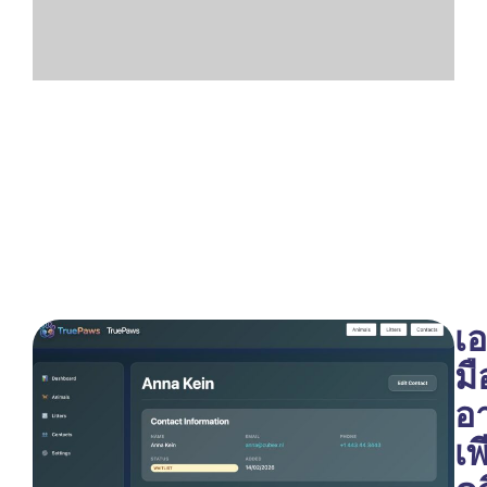
เ
มื
อ
เพ