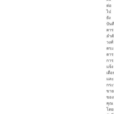
ต่อ
ไป
ยัง
บันท
ตาร
ลำด
วงศ์
ตระก
ตาร
การ
แจ้ง
เตือ
และ
กระ
ขาย
ของ
คุณ
โดย