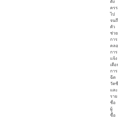
ตั้ง
ครร
ไป
จนถ
ตัว
ช่วย
การ
คลอ
การ
แจ้ง
เตือ
การ
ฉีด
วัคซ
และ
ราย
ชื่อ
ผู้
ซื้อ