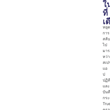
ใ
ที่
เด
หยุด
การ
สลับ
ไป
มาร
หว่า
สเป
แอ
ป
ปฏิท
และ
บันท
กระ
Tru
ครอ