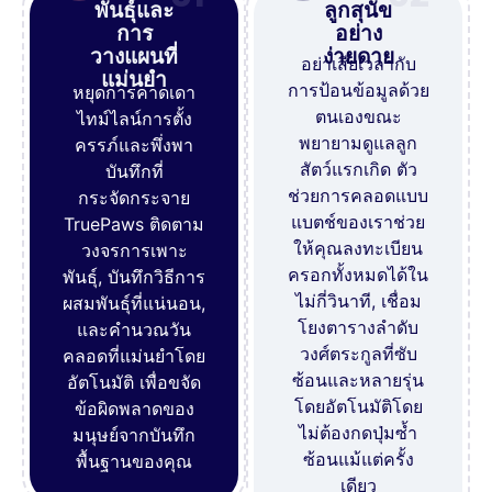
พันธุ์และ
ลูกสุนัข
การ
อย่าง
วางแผนที่
ง่ายดาย
อย่าเสียเวลากับ
แม่นยำ
การป้อนข้อมูลด้วย
หยุดการคาดเดา
ตนเองขณะ
ไทม์ไลน์การตั้ง
พยายามดูแลลูก
ครรภ์และพึ่งพา
สัตว์แรกเกิด ตัว
บันทึกที่
ช่วยการคลอดแบบ
กระจัดกระจาย
แบตช์ของเราช่วย
TruePaws ติดตาม
ให้คุณลงทะเบียน
วงจรการเพาะ
ครอกทั้งหมดได้ใน
พันธุ์, บันทึกวิธีการ
ไม่กี่วินาที, เชื่อม
ผสมพันธุ์ที่แน่นอน,
โยงตารางลำดับ
และคำนวณวัน
วงศ์ตระกูลที่ซับ
คลอดที่แม่นยำโดย
ซ้อนและหลายรุ่น
อัตโนมัติ เพื่อขจัด
โดยอัตโนมัติโดย
ข้อผิดพลาดของ
ไม่ต้องกดปุ่มซ้ำ
มนุษย์จากบันทึก
ซ้อนแม้แต่ครั้ง
พื้นฐานของคุณ
เดียว