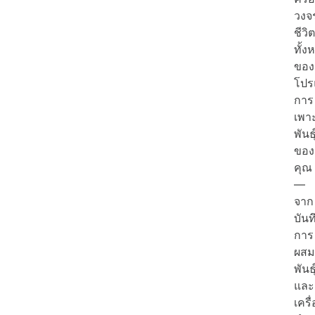
วงจ
ชีวิต
ทั้ง
ของ
โปร
การ
เพา
พันธุ
ของ
คุณ
—
จาก
บันท
การ
ผสม
พันธุ
และ
เครื