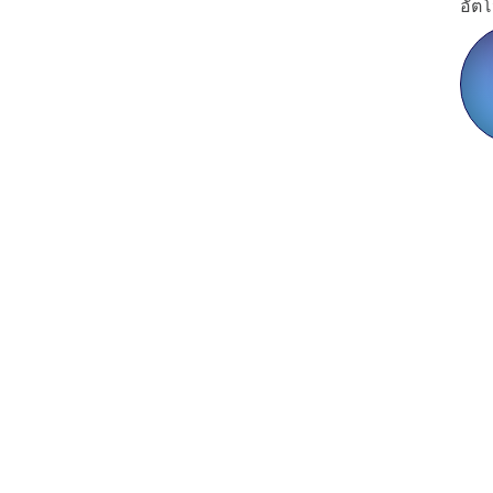
อัตโ
โปรแกรมการผสมพันธุ์
ของคุณสมควรได้รับสิ่งที่ดี
กว่าเอกสารสเปรดชีต
TruePaws ให้ทุกอย่างในที่เดียว —
ตารางลำดับวงศ์ตระกูล, ครอก, บันทึก