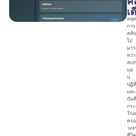
คล
เด
หยุด
การ
สลับ
ไป
มาร
หว่า
สเป
แอ
ป
ปฏิท
และ
บันท
กระ
Tru
ครอ
วงจ
ชีวิต