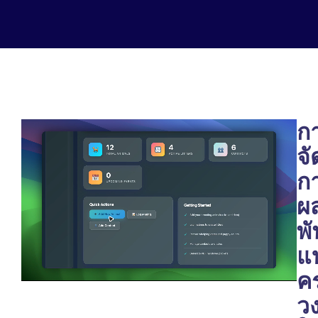
ก
จ
ก
ผ
พั
แ
ค
ว