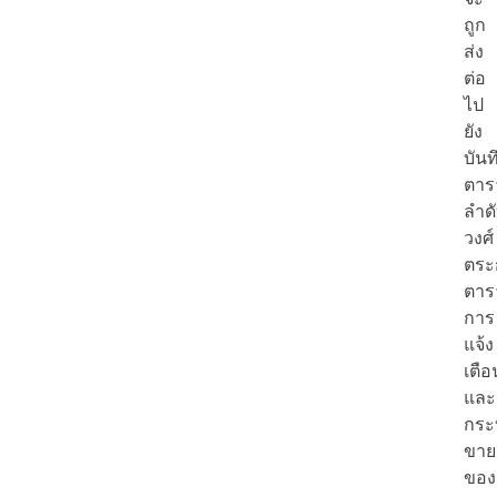
ถูก
ส่ง
ต่อ
ไป
ยัง
บันท
ตาร
ลำด
วงศ์
ตระก
ตาร
การ
แจ้ง
เตือ
และ
กระ
ขาย
ของ