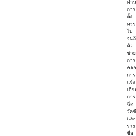
คำ
การ
ตั้ง
ครร
ไป
จนถ
ตัว
ช่วย
การ
คลอ
การ
แจ้ง
เตือ
การ
ฉีด
วัคซ
และ
ราย
ชื่อ