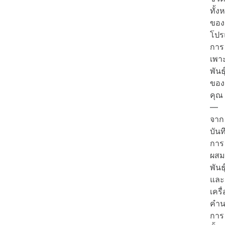
ทั้ง
ของ
โปร
การ
เพา
พันธุ
ของ
คุณ
—
จาก
บันท
การ
ผสม
พันธุ
และ
เครื
คำ
การ