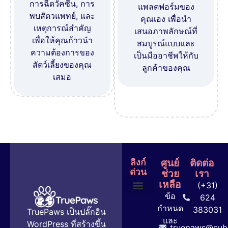
การฉีดวัคซีน, การ
แพลตฟอร์มของ
พบสัตวแพทย์, และ
คุณเอง เพื่อนำ
เหตุการณ์สำคัญ
เสนอภาพลักษณ์ที่
เพื่อให้คุณก้าวนำ
สมบูรณ์แบบและ
ความต้องการของ
เป็นมืออาชีพให้กับ
สัตว์เลี้ยงของคุณ
ลูกค้าของคุณ
เสมอ
ลิงก์
ศูนย์
ติดต่อ
ด่วน
ช่วย
เรา
เหลือ
(+31)
ข้อ
624
หน้าหลัก
แผนและราคา
คู่มือผู้ใช้
กำหนด
383031
TruePaws เป็นปลั๊กอิน
และ
WordPress ที่สร้างขึ้น
truepaws@cube